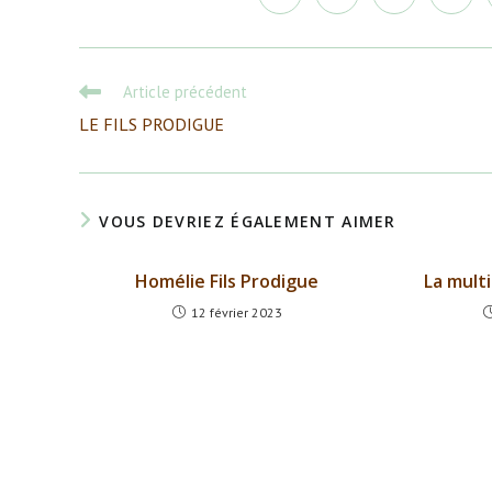
dans
dans
dans
dans
une
une
une
une
autre
autre
autre
autre
fenêtre
fenêtre
fenêtre
fenêtr
Read
Article précédent
more
LE FILS PRODIGUE
articles
VOUS DEVRIEZ ÉGALEMENT AIMER
Homélie Fils Prodigue
La multi
12 février 2023