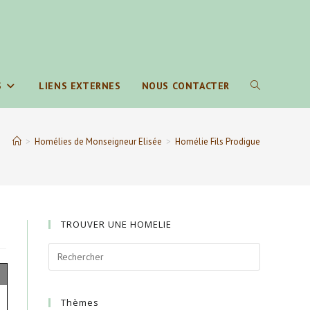
S
LIENS EXTERNES
NOUS CONTACTER
TOGGLE
WEBSITE
>
Homélies de Monseigneur Elisée
>
Homélie Fils Prodigue
SEARCH
TROUVER UNE HOMELIE
Thèmes