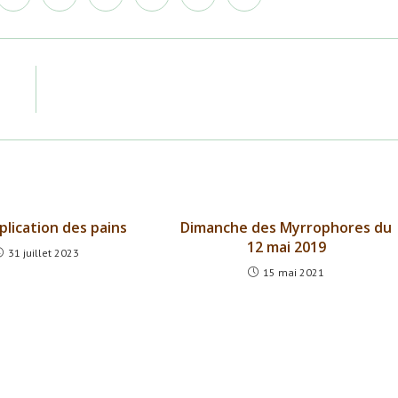
dans
dans
dans
dans
dans
dans
une
une
une
une
une
une
autre
autre
autre
autre
autre
autre
e
fenêtre
fenêtre
fenêtre
fenêtre
fenêtre
fenêtre
plication des pains
Dimanche des Myrrophores du
12 mai 2019
31 juillet 2023
15 mai 2021