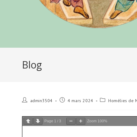
Blog
Auteur/autrice
Publication
Post
admin3504
4 mars 2024
Homélies de 
de
publiée :
category:
la
publication :
Page
1
/
3
Zoom
100%