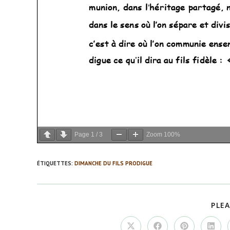
Page
1
/
3
Zoom
100%
ÉTIQUETTES
:
DIMANCHE DU FILS PRODIGUE
PLEA
Ouvrir
Ouvrir
Ouvrir
Ouvrir