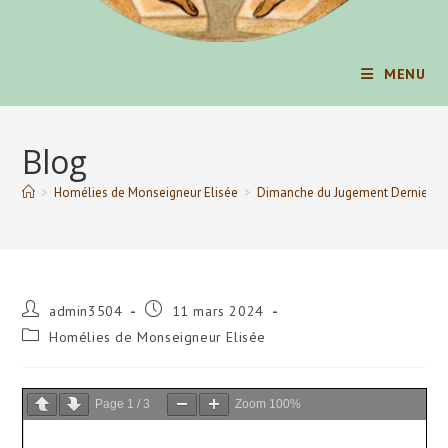
MENU
Blog
>
Homélies de Monseigneur Elisée
>
Dimanche du Jugement Dernier
Auteur/autrice
Publication
admin3504
11 mars 2024
de
publiée :
Post
Homélies de Monseigneur Elisée
la
category:
publication :
Page
1
/
3
Zoom
100%