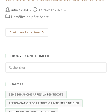
Auteur/autrice
Publication
admin3504
13 février 2021
de
publiée :
Post
Homélies de père André
la
category:
publication :
Homélie
Continuer La Lecture
Sur
Le
Dimanche
Après
La
Fête
TROUVER UNE HOMELIE
De
L’exaltation
De
La
Croix
Thèmes
3ÈME DIMANCHE APRÈS LA PENTECÔTE
ANNONCIATION DE LA TRÈS-SAINTE MÈRE DE DIEU
ASCENSION DE NOTRE SEIGNEUR