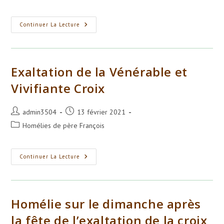
la
category:
publication :
Dimanche
Continuer La Lecture
Avant
La
Croix
Exaltation de la Vénérable et
Vivifiante Croix
Auteur/autrice
Publication
admin3504
13 février 2021
de
publiée :
Post
Homélies de père François
la
category:
publication :
Exaltation
Continuer La Lecture
De
La
Vénérable
Et
Vivifiante
Croix
Homélie sur le dimanche après
la fête de l’exaltation de la croix