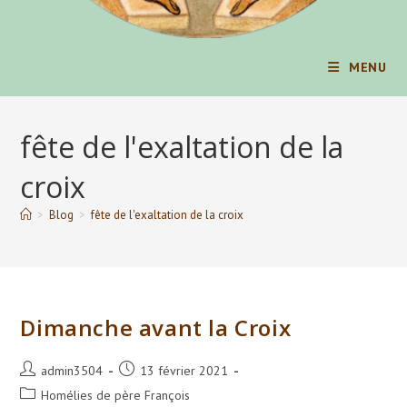
MENU
fête de l'exaltation de la
croix
>
Blog
>
fête de l'exaltation de la croix
Dimanche avant la Croix
Auteur/autrice
Publication
admin3504
13 février 2021
de
publiée :
Post
Homélies de père François