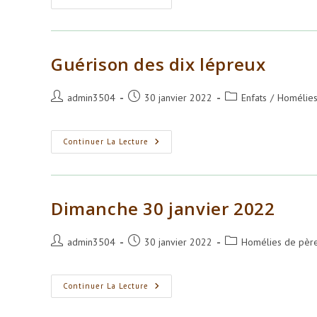
De
Dix
Lépreux
Guérison des dix lépreux
Auteur/autrice
Publication
Post
admin3504
30 janvier 2022
Enfats
/
Homélies
de
publiée :
category:
la
publication :
Guérison
Continuer La Lecture
Des
Dix
Lépreux
Dimanche 30 janvier 2022
Auteur/autrice
Publication
Post
admin3504
30 janvier 2022
Homélies de père
de
publiée :
category:
la
publication :
Dimanche
Continuer La Lecture
30
Janvier
2022