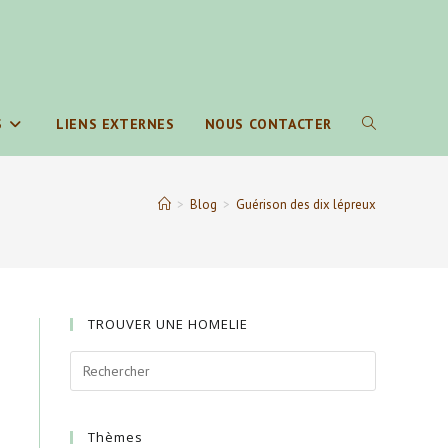
S
LIENS EXTERNES
NOUS CONTACTER
TOGGLE
WEBSITE
>
Blog
>
Guérison des dix lépreux
SEARCH
TROUVER UNE HOMELIE
Thèmes