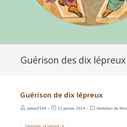
Guérison des dix lépreux
Guérison de dix lépreux
Auteur/autrice
Publication
Post
admin3504
22 janvier 2024
Homélies de Mons
de
publiée :
category:
la
publication :
Guérison
Continuer La Lecture