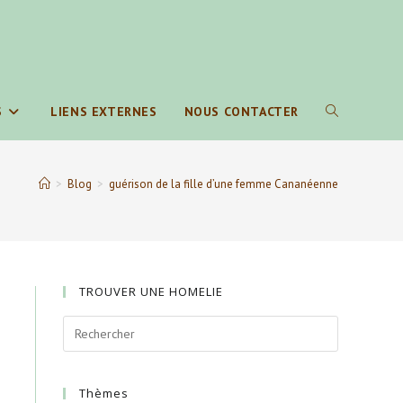
S
LIENS EXTERNES
NOUS CONTACTER
TOGGLE
WEBSITE
>
Blog
>
guérison de la fille d’une femme Cananéenne
SEARCH
TROUVER UNE HOMELIE
Thèmes