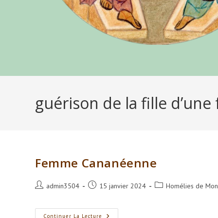
guérison de la fille d’
Femme Cananéenne
Auteur/autrice
Publication
Post
admin3504
15 janvier 2024
Homélies de Mons
de
publiée :
category:
la
publication :
Femme
Continuer La Lecture