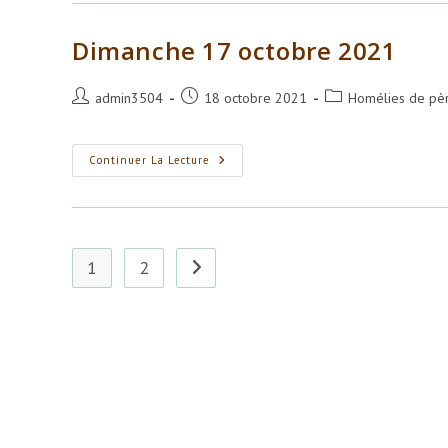
Dimanche 17 octobre 2021
Auteur/autrice
Publication
Post
admin3504
18 octobre 2021
Homélies de pèr
de
publiée :
category:
la
publication :
Dimanche
Continuer La Lecture
17
Octobre
2021
1
2
Aller à la page suivante