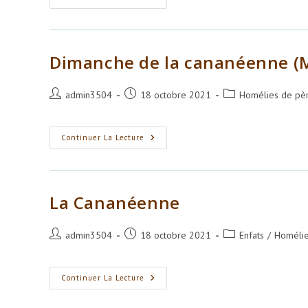
Cananéenne
Dimanche de la cananéenne (M
Auteur/autrice
Publication
Post
admin3504
18 octobre 2021
Homélies de pè
de
publiée :
category:
la
publication :
Dimanche
Continuer La Lecture
De
La
Cananéenne
(Mt
15,
21-
La Cananéenne
28)
Auteur/autrice
Publication
Post
admin3504
18 octobre 2021
Enfats
/
Homélie
de
publiée :
category:
la
publication :
La
Continuer La Lecture
Cananéenne