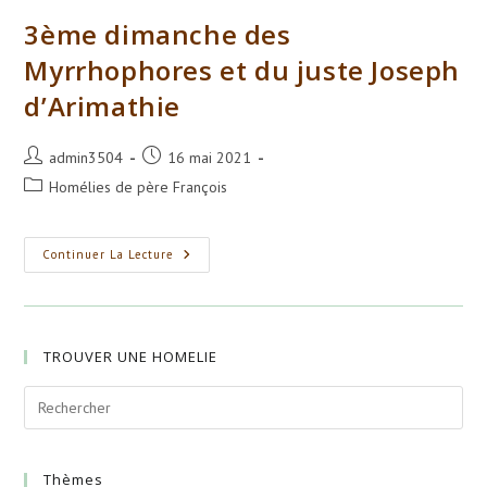
Et
Du
3ème dimanche des
Juste
Joseph
Myrrhophores et du juste Joseph
D’Arimathie
d’Arimathie
Auteur/autrice
Publication
admin3504
16 mai 2021
de
publiée :
Post
Homélies de père François
la
category:
publication :
3ème
Continuer La Lecture
Dimanche
Des
Myrrhophores
Et
Du
Juste
TROUVER UNE HOMELIE
Joseph
D’Arimathie
Thèmes