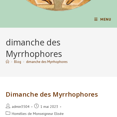
MENU
dimanche des
Myrrhophores
>
Blog
>
dimanche des Myrrhophores
Dimanche des Myrrhophores
Auteur/autrice
Publication
admin3504
1 mai 2023
de
publiée :
Post
Homélies de Monseigneur Elisée