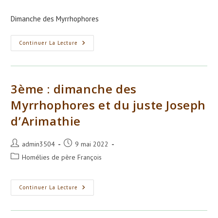
la
category:
publication :
Dimanche des Myrrhophores
Dimanche
Continuer La Lecture
Des
Myrrhophores
3ème : dimanche des
Myrrhophores et du juste Joseph
d’Arimathie
Auteur/autrice
Publication
admin3504
9 mai 2022
de
publiée :
Post
Homélies de père François
la
category:
publication :
3ème
Continuer La Lecture
:
Dimanche
Des
Myrrhophores