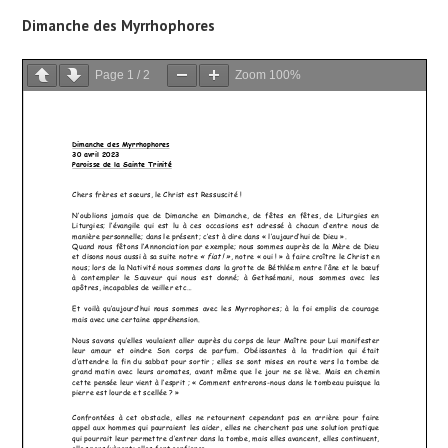
Dimanche des Myrrhophores
Page
1
/
2
Zoom
100%