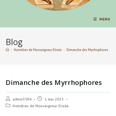
MENU
Blog
>
Homélies de Monseigneur Elisée
>
Dimanche des Myrrhophores
Dimanche des Myrrhophores
Auteur/autrice
Publication
admin3504
1 mai 2023
de
publiée :
Post
Homélies de Monseigneur Elisée
la
category:
publication :