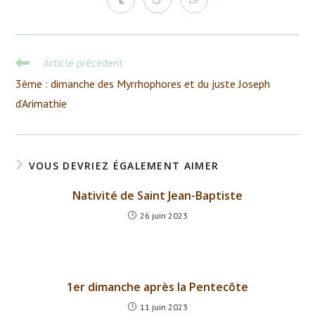
Ouvrir
Ouvrir
Ouvrir
autre
autre
autre
autre
autre
autre
autre
dans
dans
dans
fenêtre
fenêtre
fenêtre
fenêtre
fenêtre
fenêtre
fenêtre
une
une
une
autre
autre
autre
fenêtre
fenêtre
fenêtre
Read
Article précédent
more
3ème : dimanche des Myrrhophores et du juste Joseph
articles
d’Arimathie
VOUS DEVRIEZ ÉGALEMENT AIMER
Nativité de Saint Jean-Baptiste
26 juin 2023
1er dimanche après la Pentecôte
11 juin 2023