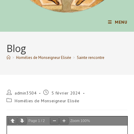
MENU
Blog
>
Homélies de Monseigneur Elisée
>
Sainte rencontre
Auteur/autrice
Publication
admin3504
5 février 2024
de
publiée :
Post
Homélies de Monseigneur Elisée
la
category:
publication :
Page
1
/
2
Zoom
100%