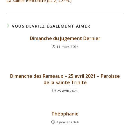
La Sainte Rencontre (Lc 2, 22-40)
articles
VOUS DEVRIEZ ÉGALEMENT AIMER
Dimanche du Jugement Dernier
11 mars 2024
Dimanche des Rameaux – 25 avril 2021 – Paroisse
de la Sainte Trinité
25 avril 2021
Théophanie
7 janvier 2024