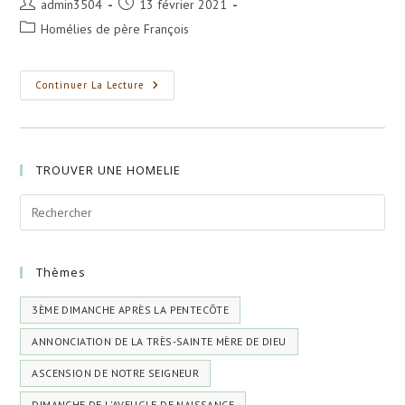
Auteur/autrice
Publication
admin3504
13 février 2021
de
publiée :
Post
Homélies de père François
la
category:
publication :
Clôture
Continuer La Lecture
De
La
Fête
De
La
Dormition
TROUVER UNE HOMELIE
De
La
Très-
Sainte
Mère
De
Dieu
Et
Thèmes
Toujours
Vierge
Marie
3ÈME DIMANCHE APRÈS LA PENTECÔTE
ANNONCIATION DE LA TRÈS-SAINTE MÈRE DE DIEU
ASCENSION DE NOTRE SEIGNEUR
DIMANCHE DE L'AVEUGLE DE NAISSANCE