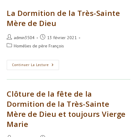
Sainte
Mère
De
La Dormition de la Très-Sainte
Dieu
Et
Mère de Dieu
Toujours
Vierge
Marie
Auteur/autrice
Publication
admin3504
13 février 2021
de
publiée :
Post
Homélies de père François
la
category:
publication :
La
Continuer La Lecture
Dormition
De
La
Très-
Sainte
Mère
Clôture de la fête de la
De
Dieu
Dormition de la Très-Sainte
Mère de Dieu et toujours Vierge
Marie