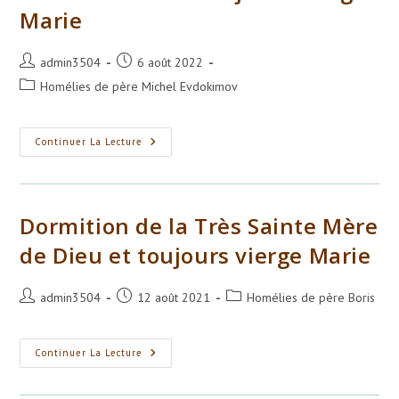
Marie
Auteur/autrice
Publication
admin3504
6 août 2022
de
publiée :
Post
Homélies de père Michel Evdokimov
la
category:
publication :
Dormition
Continuer La Lecture
De
La
Très-
Sainte
Mère
De
Dormition de la Très Sainte Mère
Dieu
Et
de Dieu et toujours vierge Marie
Toujours
Vierge
Marie
Auteur/autrice
Publication
Post
admin3504
12 août 2021
Homélies de père Boris
de
publiée :
category:
la
publication :
Dormition
Continuer La Lecture
De
La
Très