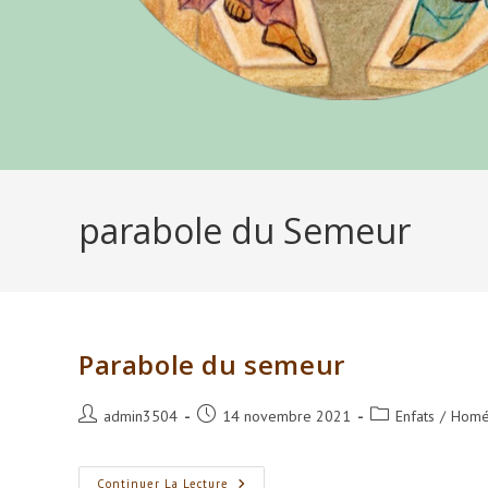
parabole du Semeur
Parabole du semeur
Auteur/autrice
Publication
Post
admin3504
14 novembre 2021
Enfats
/
Homél
de
publiée :
category:
la
publication :
Parabole
Continuer La Lecture