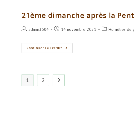
21ème dimanche après la Pen
Auteur/autrice
Publication
Post
admin3504
14 novembre 2021
Homélies de 
de
publiée :
category:
la
publication :
21ème
Continuer La Lecture
Dimanche
Après
La
Pentecôte
1
2
Aller à la page suivante