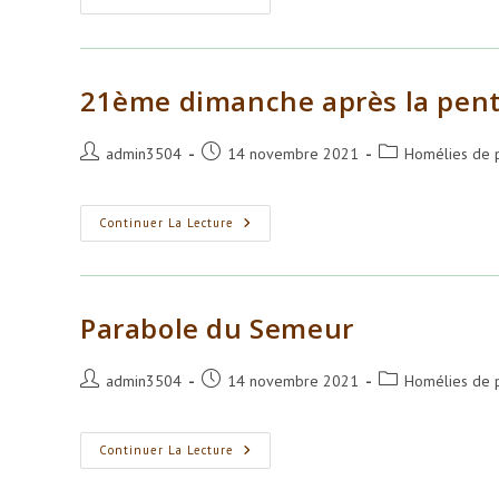
Du
Semeur
21ème dimanche après la pen
Auteur/autrice
Publication
Post
admin3504
14 novembre 2021
Homélies de 
de
publiée :
category:
la
publication :
21ème
Continuer La Lecture
Dimanche
Après
La
Pentecôte
Parabole du Semeur
Auteur/autrice
Publication
Post
admin3504
14 novembre 2021
Homélies de p
de
publiée :
category:
la
publication :
Parabole
Continuer La Lecture
Du
Semeur