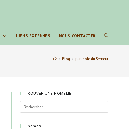
S
LIENS EXTERNES
NOUS CONTACTER
TOGGLE
WEBSITE
>
Blog
>
parabole du Semeur
SEARCH
TROUVER UNE HOMELIE
Thèmes