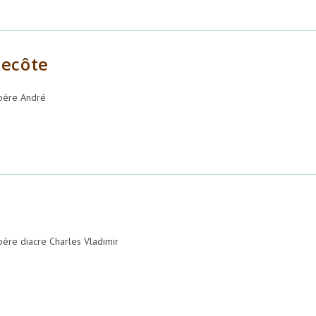
tecôte
père André
ère diacre Charles Vladimir