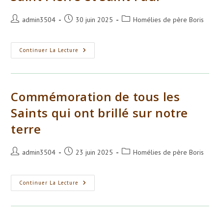
Auteur/autrice
Publication
Post
admin3504
30 juin 2025
Homélies de père Boris
de
publiée :
category:
la
publication :
Saint
Continuer La Lecture
Pierre
Et
Saint
Paul
Commémoration de tous les
Saints qui ont brillé sur notre
terre
Auteur/autrice
Publication
Post
admin3504
23 juin 2025
Homélies de père Boris
de
publiée :
category:
la
publication :
Commémoration
Continuer La Lecture
De
Tous
Les
Saints
Qui