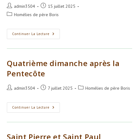
Auteur/autrice
Publication
admin3504
15 juillet 2025
de
publiée :
Post
Homélies de père Boris
la
category:
publication :
Cinquième
Continuer La Lecture
Dimanche
Après
La
Pentecôte
Quatrième dimanche après la
Pentecôte
Auteur/autrice
Publication
Post
admin3504
7 juillet 2025
Homélies de père Boris
de
publiée :
category:
la
publication :
Quatrième
Continuer La Lecture
Dimanche
Après
La
Pentecôte
Saint Pierre et Saint Paul