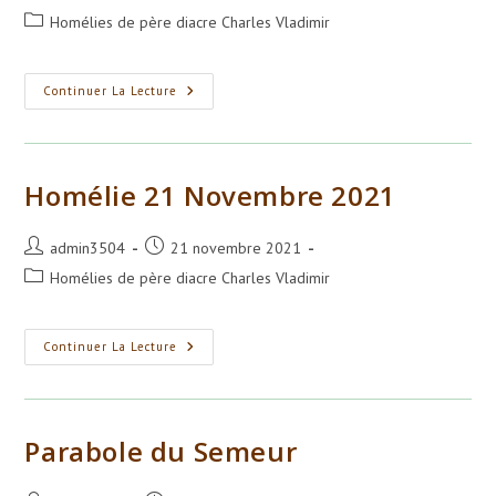
de
publiée :
Post
Homélies de père diacre Charles Vladimir
la
category:
publication :
Dimanche
Continuer La Lecture
Du
Triomphe
De
L’Orthodoxie
24
Mars
Homélie 21 Novembre 2021
2024
Auteur/autrice
Publication
admin3504
21 novembre 2021
de
publiée :
Post
Homélies de père diacre Charles Vladimir
la
category:
publication :
Homélie
Continuer La Lecture
21
Novembre
2021
Parabole du Semeur