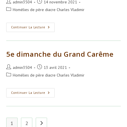
Auteur/autrice
Publication
admin3504
14 novembre 2021
de
publiée :
Post
Homélies de père diacre Charles Vladimir
la
category:
publication :
Parabole
Continuer La Lecture
Du
Semeur
5e dimanche du Grand Carême
Auteur/autrice
Publication
admin3504
13 avril 2021
de
publiée :
Post
Homélies de père diacre Charles Vladimir
la
category:
publication :
5e
Continuer La Lecture
Dimanche
Du
Grand
Carême
1
2
Aller à la page suivante