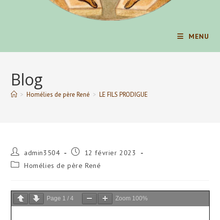
MENU
Blog
>
Homélies de père René
>
LE FILS PRODIGUE
Auteur/autrice
Publication
admin3504
12 février 2023
de
publiée :
Post
Homélies de père René
la
category:
publication :
Page
1
/
4
Zoom
100%