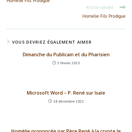
Homélie Fils Prodigue
articles
Article suivant
Homélie Fils Prodigue
VOUS DEVRIEZ ÉGALEMENT AIMER
Dimanche du Publicain et du Pharisien
5 février 2023
Microsoft Word – P. René sur Isaïe
18 décembre 2022
Homélie prononcée par Père René à la crypte le