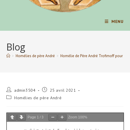
MENU
Blog
>
Homélies de père André
>
Homélie de Père André Trofimoff pour le S
Auteur/autrice
Publication
admin3504
25 avril 2021
de
publiée :
Post
Homélies de père André
la
category:
publication :
Page
1
/
3
Zoom
100%