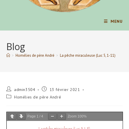
MENU
Blog
>
Homélies de père André
>
La pêche miraculeuse (Luc 5, 1-11)
Auteur/autrice
Publication
admin3504
13 février 2021
de
publiée :
Post
Homélies de père André
la
category:
publication :
Page
1
/
4
Zoom
100%