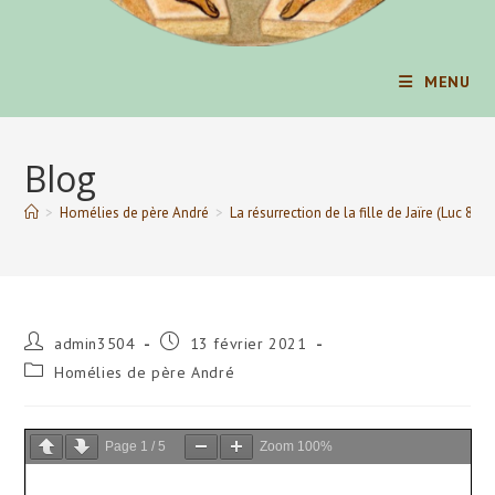
MENU
Blog
>
Homélies de père André
>
La résurrection de la fille de Jaïre (Luc 8, 4
Auteur/autrice
Publication
admin3504
13 février 2021
de
publiée :
Post
Homélies de père André
la
category:
publication :
Page
1
/
5
Zoom
100%