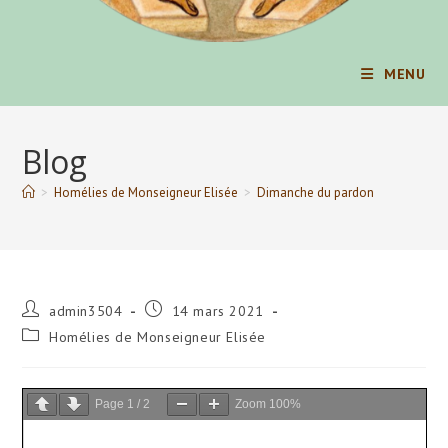
MENU
Blog
>
Homélies de Monseigneur Elisée
>
Dimanche du pardon
Auteur/autrice
Publication
admin3504
14 mars 2021
de
publiée :
Post
Homélies de Monseigneur Elisée
la
category:
publication :
Page
1
/
2
Zoom
100%