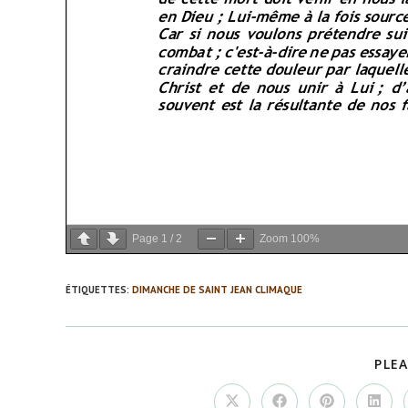
Page
1
/
2
Zoom
100%
ÉTIQUETTES
:
DIMANCHE DE SAINT JEAN CLIMAQUE
PLEA
Ouvrir
Ouvrir
Ouvrir
Ouvrir