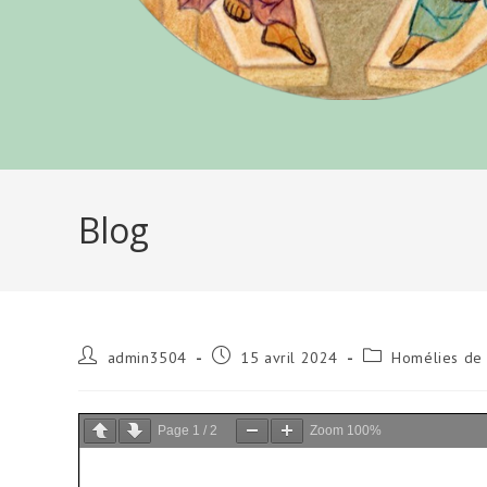
Blog
Auteur/autrice
Publication
Post
admin3504
15 avril 2024
Homélies de 
de
publiée :
category:
la
publication :
Page
1
/
2
Zoom
100%