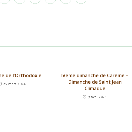
dans
dans
dans
dans
dans
dans
une
une
une
une
une
une
autre
autre
autre
autre
autre
autre
e
fenêtre
fenêtre
fenêtre
fenêtre
fenêtre
fenêtre
e de l’Orthodoxie
IVème dimanche de Carême –
Dimanche de Saint Jean
25 mars 2024
Climaque
9 avril 2021