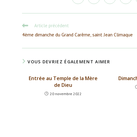
dans
dans
dans
dans
une
une
une
une
autre
autre
autre
autre
fenêtre
fenêtre
fenêtre
fenêtr
Read
Article précédent
more
4ème dimanche du Grand Carême, saint Jean Climaque
articles
VOUS DEVRIEZ ÉGALEMENT AIMER
Entrée au Temple de la Mère
Dimanch
de Dieu
20 novembre 2022