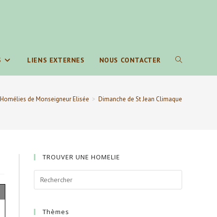
S
LIENS EXTERNES
NOUS CONTACTER
TOGGLE
WEBSITE
Homélies de Monseigneur Elisée
>
Dimanche de St Jean Climaque
SEARCH
TROUVER UNE HOMELIE
Thèmes