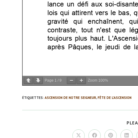
Page
1
/
9
Zoom
100%
ÉTIQUETTES
:
ASCENSION DE NOTRE SEIGNEUR
,
FÊTE DE L'ASCENSION
PLEA
Ouvrir
Ouvrir
Ouvrir
Ouvrir