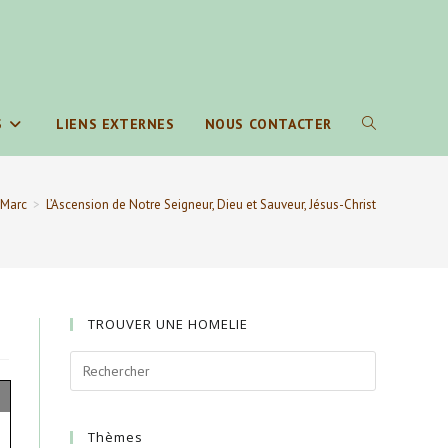
S
LIENS EXTERNES
NOUS CONTACTER
TOGGLE
WEBSITE
 Marc
>
L’Ascension de Notre Seigneur, Dieu et Sauveur, Jésus-Christ
SEARCH
TROUVER UNE HOMELIE
Thèmes