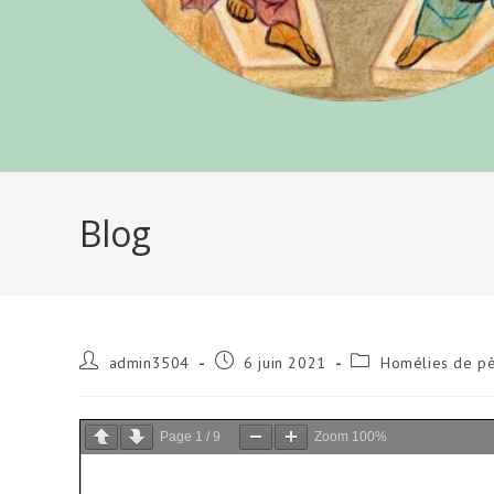
Blog
Auteur/autrice
Publication
Post
admin3504
6 juin 2021
Homélies de pè
de
publiée :
category:
la
publication :
Page
1
/
9
Zoom
100%