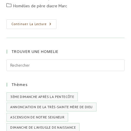
de
publiée :
Post
Homélies de père diacre Marc
la
category:
publication :
L’Ascension
Continuer La Lecture
De
Notre
Seigneur,
Dieu
Et
Sauveur,
TROUVER UNE HOMELIE
Jésus-
Christ
Thèmes
3ÈME DIMANCHE APRÈS LA PENTECÔTE
ANNONCIATION DE LA TRÈS-SAINTE MÈRE DE DIEU
ASCENSION DE NOTRE SEIGNEUR
DIMANCHE DE L'AVEUGLE DE NAISSANCE