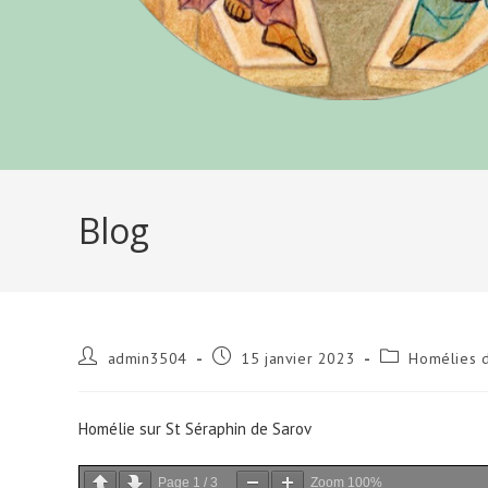
Blog
Auteur/autrice
Publication
Post
admin3504
15 janvier 2023
Homélies d
de
publiée :
category:
la
publication :
Homélie sur St Séraphin de Sarov
Page
1
/
3
Zoom
100%