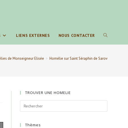
S
LIENS EXTERNES
NOUS CONTACTER
TOGGLE
WEBSITE
lies de Monseigneur Elisée
>
Homélie sur Saint Séraphin de Sarov
SEARCH
TROUVER UNE HOMELIE
Thèmes