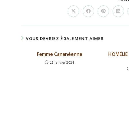
Ouvrir
Ouvrir
Ouvrir
Ouvrir
dans
dans
dans
dans
une
une
une
une
autre
autre
autre
autre
fenêtre
fenêtre
fenêtre
fenêtr
VOUS DEVRIEZ ÉGALEMENT AIMER
Femme Cananéenne
HOMÉLIE 
15 janvier 2024