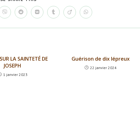
CE
CONTENU
Ouvrir
Ouvrir
Ouvrir
Ouvrir
Ouvrir
Ouvrir
dans
dans
dans
dans
dans
dans
une
une
une
une
une
une
autre
autre
autre
autre
autre
autre
e
fenêtre
fenêtre
fenêtre
fenêtre
fenêtre
fenêtre
SUR LA SAINTETÉ DE
Guérison de dix lépreux
JOSEPH
22 janvier 2024
1 janvier 2023