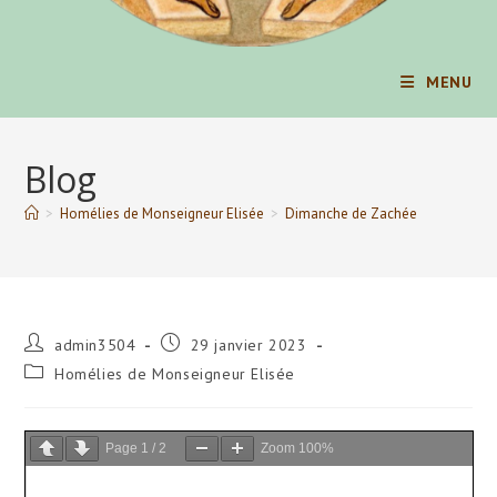
MENU
Blog
>
Homélies de Monseigneur Elisée
>
Dimanche de Zachée
Auteur/autrice
Publication
admin3504
29 janvier 2023
de
publiée :
Post
Homélies de Monseigneur Elisée
la
category:
publication :
Page
1
/
2
Zoom
100%