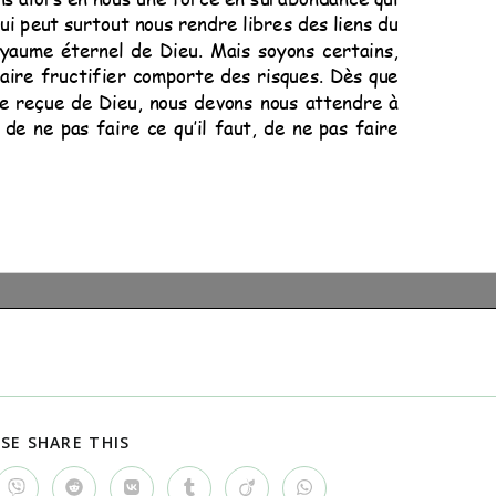
PARTAGER
SE SHARE THIS
CE
CONTENU
Ouvrir
Ouvrir
Ouvrir
Ouvrir
Ouvrir
Ouvrir