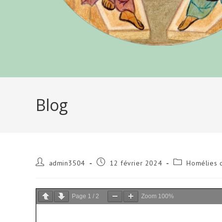
Blog
Auteur/autrice
Publication
Post
admin3504
12 février 2024
Homélies 
de
publiée :
category:
la
publication :
Page
1
/
2
Zoom
100%