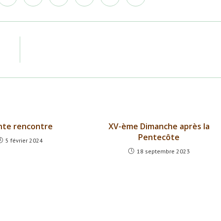
dans
dans
dans
dans
dans
dans
une
une
une
une
une
une
autre
autre
autre
autre
autre
autre
e
fenêtre
fenêtre
fenêtre
fenêtre
fenêtre
fenêtre
nte rencontre
XV-ème Dimanche après la
Pentecôte
5 février 2024
18 septembre 2023