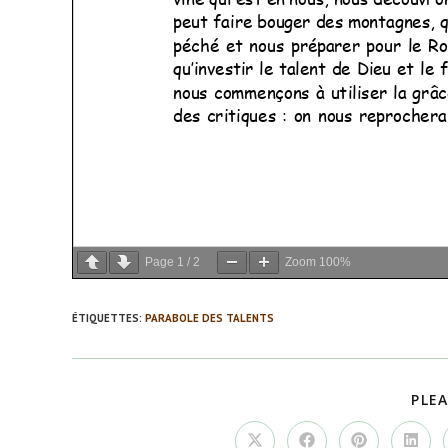
Page
1
/
2
Zoom
100%
ÉTIQUETTES
:
PARABOLE DES TALENTS
PLEA
Ouvrir
Ouvrir
Ouvrir
Ouvrir