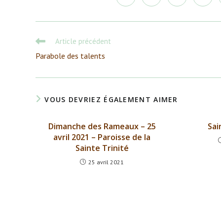
dans
dans
dans
dans
une
une
une
une
autre
autre
autre
autre
fenêtre
fenêtre
fenêtre
fenêtr
Read
Article précédent
more
Parabole des talents
articles
VOUS DEVRIEZ ÉGALEMENT AIMER
Dimanche des Rameaux – 25
Sai
avril 2021 – Paroisse de la
Sainte Trinité
25 avril 2021