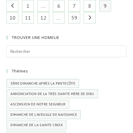
1
…
6
7
8
9
Go to the previous page
10
11
12
…
59
Aller à la page suivante
TROUVER UNE HOMELIE
Thèmes
3ÈME DIMANCHE APRÈS LA PENTECÔTE
ANNONCIATION DE LA TRÈS-SAINTE MÈRE DE DIEU
ASCENSION DE NOTRE SEIGNEUR
DIMANCHE DE L'AVEUGLE DE NAISSANCE
DIMANCHE DE LA SAINTE CROIX