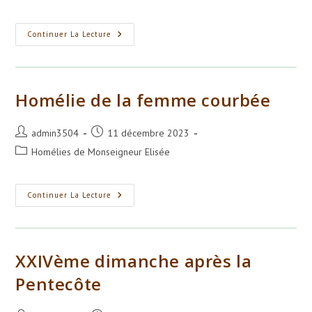
de
publiée :
category:
la
publication :
Biographie
Continuer La Lecture
De
Père
Joseph
Homélie de la femme courbée
Auteur/autrice
Publication
admin3504
11 décembre 2023
de
publiée :
Post
Homélies de Monseigneur Elisée
la
category:
publication :
Homélie
Continuer La Lecture
De
La
Femme
Courbée
XXIVème dimanche après la
Pentecôte