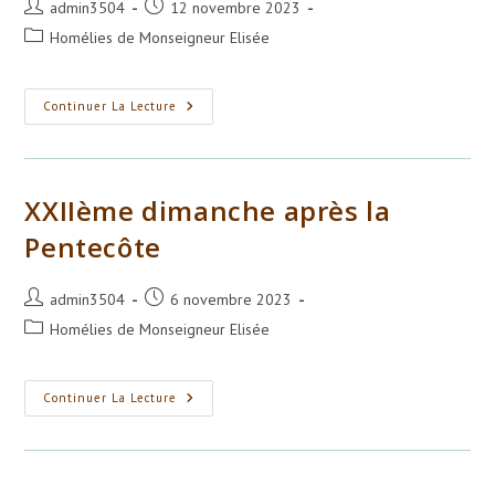
Auteur/autrice
Publication
admin3504
12 novembre 2023
de
publiée :
Post
Homélies de Monseigneur Elisée
la
category:
publication :
XXIVème
Continuer La Lecture
Dimanche
Après
La
Pentecôte
XXIIème dimanche après la
Pentecôte
Auteur/autrice
Publication
admin3504
6 novembre 2023
de
publiée :
Post
Homélies de Monseigneur Elisée
la
category:
publication :
XXIIème
Continuer La Lecture
Dimanche
Après
La
Pentecôte