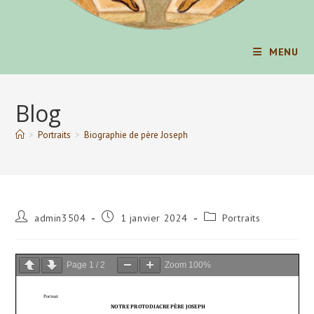
MENU
Blog
>
Portraits
>
Biographie de père Joseph
Auteur/autrice
Publication
Post
admin3504
1 janvier 2024
Portraits
de
publiée :
category:
la
publication :
Page
1
/
2
Zoom
100%