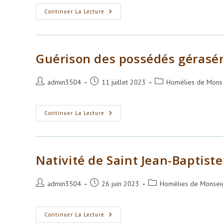
la
publication :
La
Continuer La Lecture
Multiplication
Des
Pains
Guérison des possédés gérasé
Auteur/autrice
Publication
Post
admin3504
11 juillet 2023
Homélies de Monse
de
publiée :
category:
la
publication :
Guérison
Continuer La Lecture
Des
Possédés
Géraséniens
Nativité de Saint Jean-Baptiste
Auteur/autrice
Publication
Post
admin3504
26 juin 2023
Homélies de Monseig
de
publiée :
category:
la
publication :
Nativité
Continuer La Lecture
De