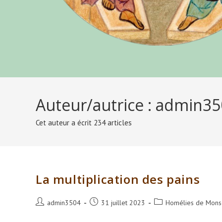
Auteur/autrice :
admin35
Cet auteur a écrit 234 articles
La multiplication des pains
Auteur/autrice
Publication
Post
admin3504
31 juillet 2023
Homélies de Monse
de
publiée :
category: