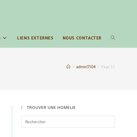
S
LIENS EXTERNES
NOUS CONTACTER
TOGGLE
WEBSITE
>
admin3504
>
Page 11
SEARCH
TROUVER UNE HOMELIE