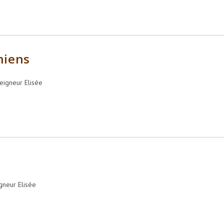
niens
igneur Elisée
neur Elisée