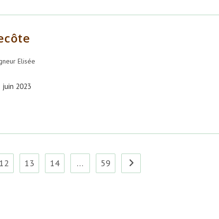
ecôte
neur Elisée
5 juin 2023
12
13
14
…
59
Aller à la page suivante