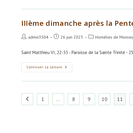
Saint
Jean-
Baptiste
IIIème dimanche après la Pent
Auteur/autrice
Publication
Post
admin3504
26 juin 2023
Homélies de Monseig
de
publiée :
category:
la
Saint Matthieu VI, 22-33 - Paroisse de la Sainte Trinité - 2
publication :
IIIème
Continuer La Lecture
Dimanche
Après
La
Pentecôte
1
…
8
9
10
11
Go to the previous page