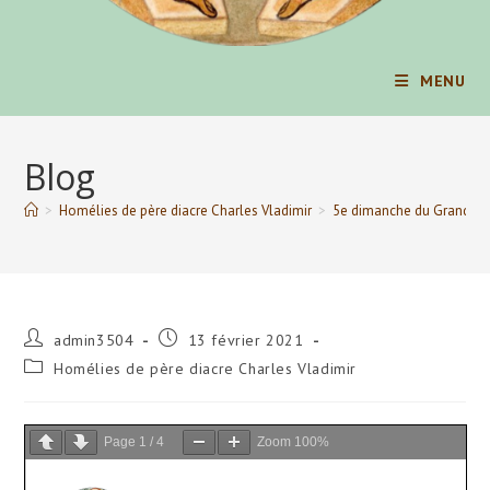
MENU
Blog
>
Homélies de père diacre Charles Vladimir
>
5e dimanche du Grand Car
Auteur/autrice
Publication
admin3504
13 février 2021
de
publiée :
Post
Homélies de père diacre Charles Vladimir
la
category:
publication :
Page
1
/
4
Zoom
100%