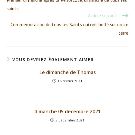
Premier dimanche après la Pentecôte, dimanche de tous les
articles
saints
Article suivant
Commémoration de tous les Saints qui ont brillé sur notre
terre
VOUS DEVRIEZ ÉGALEMENT AIMER
Le dimanche de Thomas
13 février 2021
dimanche 05 décembre 2021
5 décembre 2021