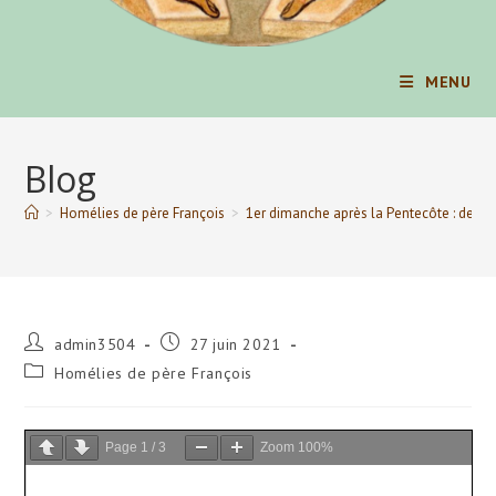
MENU
Blog
>
Homélies de père François
>
1er dimanche après la Pentecôte : de tou
Auteur/autrice
Publication
admin3504
27 juin 2021
de
publiée :
Post
Homélies de père François
la
category:
publication :
Page
1
/
3
Zoom
100%