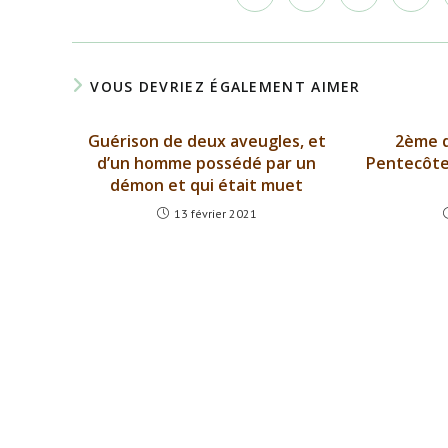
dans
dans
dans
dans
une
une
une
une
autre
autre
autre
autre
fenêtre
fenêtre
fenêtre
fenêtr
VOUS DEVRIEZ ÉGALEMENT AIMER
Guérison de deux aveugles, et
2ème d
d’un homme possédé par un
Pentecôte
démon et qui était muet
13 février 2021