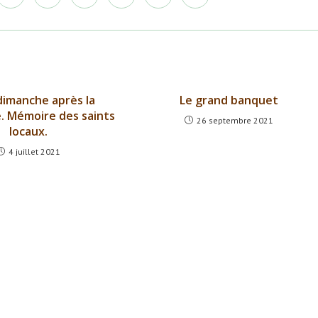
dans
dans
dans
dans
dans
dans
une
une
une
une
une
une
autre
autre
autre
autre
autre
autre
e
fenêtre
fenêtre
fenêtre
fenêtre
fenêtre
fenêtre
imanche après la
Le grand banquet
. Mémoire des saints
26 septembre 2021
locaux.
4 juillet 2021