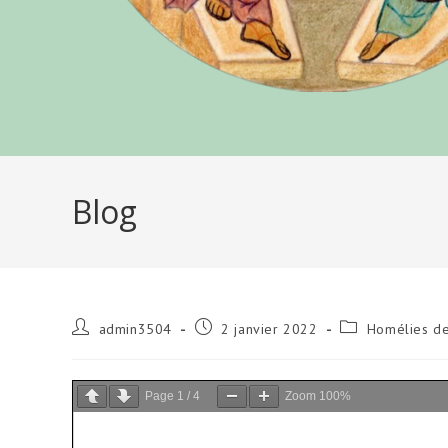
Blog
Auteur/autrice
Publication
Post
admin3504
2 janvier 2022
Homélies de
de
publiée :
category:
la
publication :
Page
1
/
4
Zoom
100%