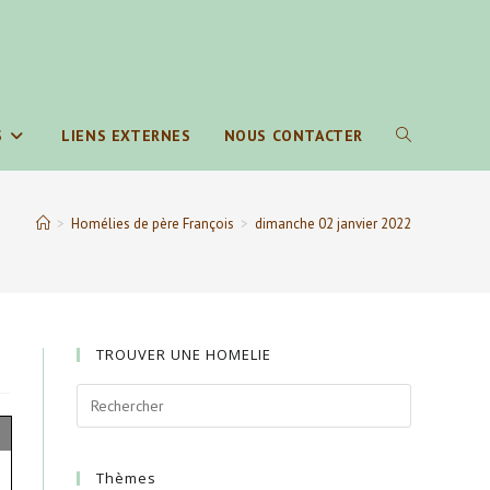
S
LIENS EXTERNES
NOUS CONTACTER
TOGGLE
WEBSITE
>
Homélies de père François
>
dimanche 02 janvier 2022
SEARCH
TROUVER UNE HOMELIE
Thèmes