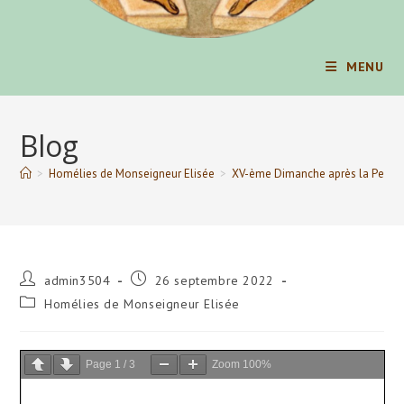
MENU
Blog
>
Homélies de Monseigneur Elisée
>
XV-ème Dimanche après la Pente
Auteur/autrice
Publication
admin3504
26 septembre 2022
de
publiée :
Post
Homélies de Monseigneur Elisée
la
category:
publication :
Page
1
/
3
Zoom
100%