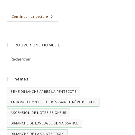
de
publiée :
category:
la
publication :
Quatrième
Continuer La Lecture
Dimanche
Après
La
Pentecôte
TROUVER UNE HOMELIE
Thèmes
3ÈME DIMANCHE APRÈS LA PENTECÔTE
ANNONCIATION DE LA TRÈS-SAINTE MÈRE DE DIEU
ASCENSION DE NOTRE SEIGNEUR
DIMANCHE DE L'AVEUGLE DE NAISSANCE
DIMANCHE DE LA SAINTE CROIX