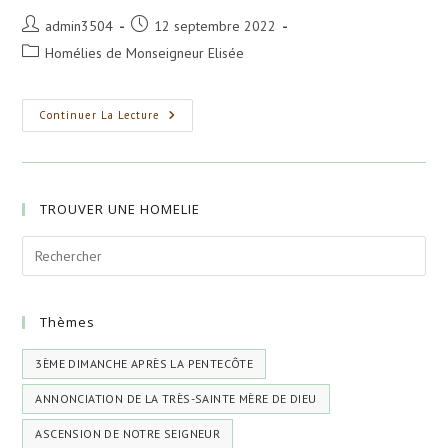
Auteur/autrice
Publication
admin3504
12 septembre 2022
de
publiée :
Post
Homélies de Monseigneur Elisée
la
category:
publication :
Treizième
Continuer La Lecture
Dimanche
Après
La
Pentecôte
La
Parabole
TROUVER UNE HOMELIE
Des
Vignerons
Homicides
Thèmes
3ÈME DIMANCHE APRÈS LA PENTECÔTE
ANNONCIATION DE LA TRÈS-SAINTE MÈRE DE DIEU
ASCENSION DE NOTRE SEIGNEUR