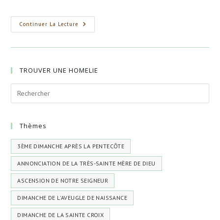
la
category:
publication :
Nativité
Continuer La Lecture
De
Saint
Jean-
Baptiste
TROUVER UNE HOMELIE
Thèmes
3ÈME DIMANCHE APRÈS LA PENTECÔTE
ANNONCIATION DE LA TRÈS-SAINTE MÈRE DE DIEU
ASCENSION DE NOTRE SEIGNEUR
DIMANCHE DE L'AVEUGLE DE NAISSANCE
DIMANCHE DE LA SAINTE CROIX