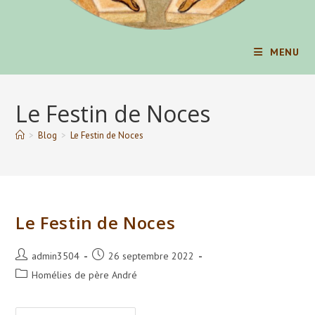
MENU
Le Festin de Noces
>
Blog
>
Le Festin de Noces
Le Festin de Noces
Auteur/autrice
Publication
admin3504
26 septembre 2022
de
publiée :
Post
Homélies de père André
la
category:
publication :