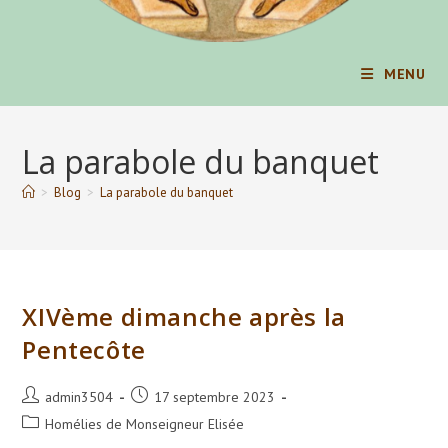
MENU
La parabole du banquet
>
Blog
>
La parabole du banquet
XIVème dimanche après la
Pentecôte
Auteur/autrice
Publication
admin3504
17 septembre 2023
de
publiée :
Post
Homélies de Monseigneur Elisée
la
category: