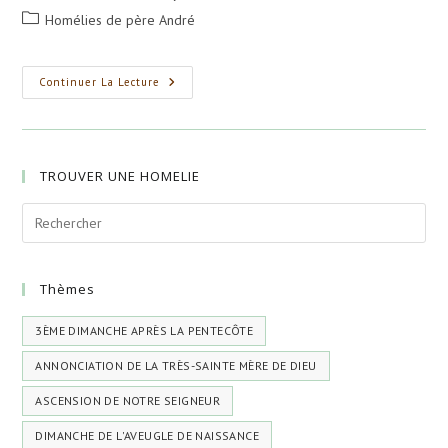
de
publiée :
Post
Homélies de père André
la
category:
publication :
Guérison
Continuer La Lecture
De
L’aveugle
À
Jéricho
(Lc
18,
TROUVER UNE HOMELIE
35-
45)
Thèmes
3ÈME DIMANCHE APRÈS LA PENTECÔTE
ANNONCIATION DE LA TRÈS-SAINTE MÈRE DE DIEU
ASCENSION DE NOTRE SEIGNEUR
DIMANCHE DE L'AVEUGLE DE NAISSANCE