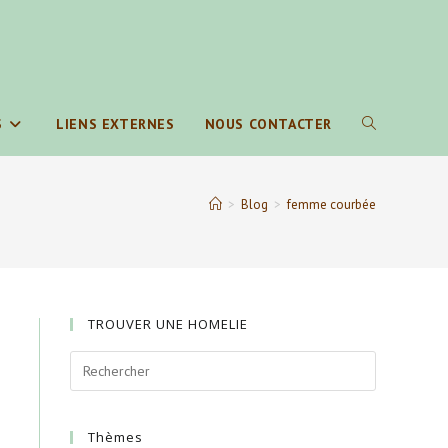
S
LIENS EXTERNES
NOUS CONTACTER
TOGGLE
WEBSITE
>
Blog
>
femme courbée
SEARCH
TROUVER UNE HOMELIE
Thèmes