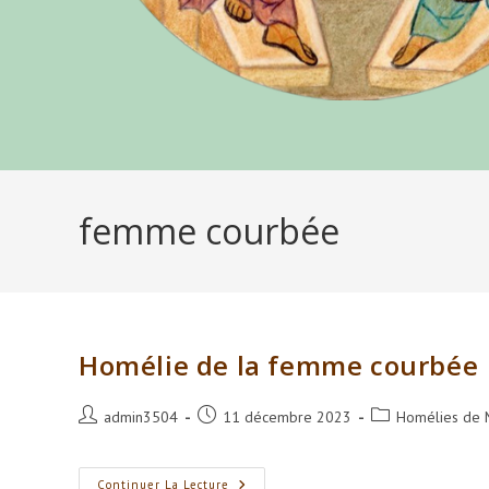
femme courbée
Homélie de la femme courbée
Auteur/autrice
Publication
Post
admin3504
11 décembre 2023
Homélies de 
de
publiée :
category:
la
publication :
Homélie
Continuer La Lecture