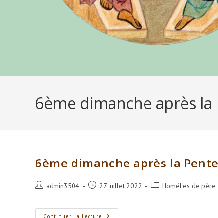
6ème dimanche après la 
6ème dimanche après la Pente
Auteur/autrice
Publication
Post
admin3504
27 juillet 2022
Homélies de père
de
publiée :
category:
la
publication :
6ème Dimanche
Continuer La Lecture