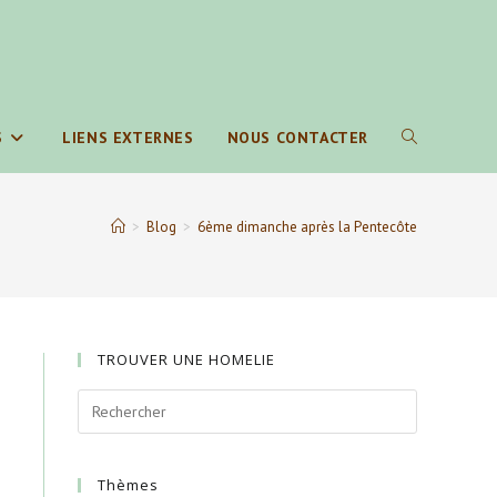
S
LIENS EXTERNES
NOUS CONTACTER
TOGGLE
WEBSITE
>
Blog
>
6ème dimanche après la Pentecôte
SEARCH
TROUVER UNE HOMELIE
Thèmes