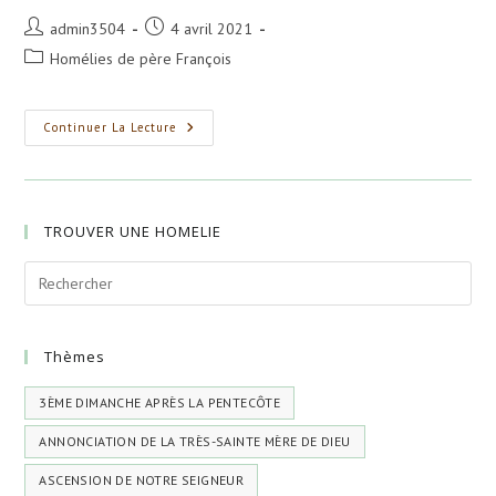
Auteur/autrice
Publication
admin3504
4 avril 2021
de
publiée :
Post
Homélies de père François
la
category:
publication :
3ème
Continuer La Lecture
Dimanche
Du
Grand
Carême
:
Dimanche
TROUVER UNE HOMELIE
De
La
Sainte
Croix
Thèmes
3ÈME DIMANCHE APRÈS LA PENTECÔTE
ANNONCIATION DE LA TRÈS-SAINTE MÈRE DE DIEU
ASCENSION DE NOTRE SEIGNEUR