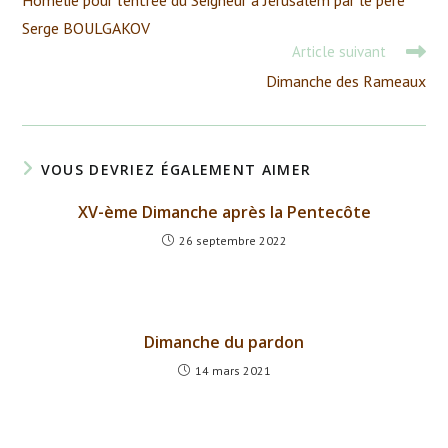
Homélie pour l’entrée du Seigneur à Jérusalem par le père
articles
Serge BOULGAKOV
Article suivant
Dimanche des Rameaux
VOUS DEVRIEZ ÉGALEMENT AIMER
XV-ème Dimanche après la Pentecôte
26 septembre 2022
Dimanche du pardon
14 mars 2021