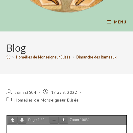
MENU
Blog
>
Homélies de Monseigneur Elisée
>
Dimanche des Rameaux
Auteur/autrice
Publication
admin3504
17 avril 2022
de
publiée :
Post
Homélies de Monseigneur Elisée
la
category:
publication :
Page
1
/
2
Zoom
100%