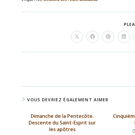
PLEA
Ouvrir
Ouvrir
Ouvrir
Ouvrir
dans
dans
dans
dans
une
une
une
une
autre
autre
autre
autre
fenêtre
fenêtre
fenêtre
fenêtr
Read
more
articles
VOUS DEVRIEZ ÉGALEMENT AIMER
Dimanche de la Pentecôte.
Cinquièm
Descente du Saint-Esprit sur
les apôtres