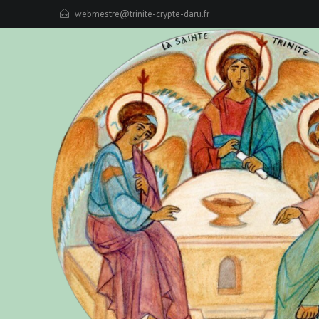
Skip
webmestre@trinite-crypte-daru.fr
to
content