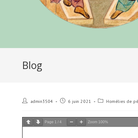
Blog
Auteur/autrice
Publication
Post
admin3504
6 juin 2021
Homélies de pè
de
publiée :
category:
la
publication :
Page
1
/
4
Zoom
100%