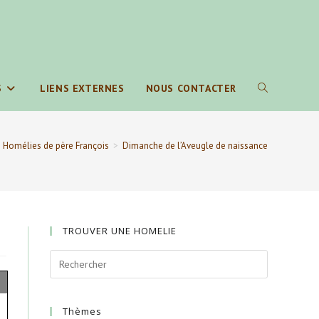
S
LIENS EXTERNES
NOUS CONTACTER
TOGGLE
WEBSITE
Homélies de père François
>
Dimanche de l’Aveugle de naissance
SEARCH
TROUVER UNE HOMELIE
Thèmes