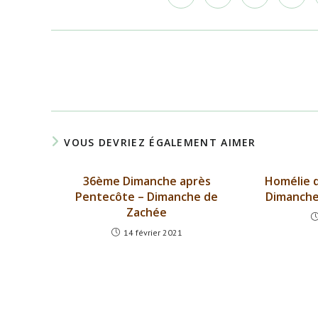
dans
dans
dans
dans
une
une
une
une
autre
autre
autre
autre
fenêtre
fenêtre
fenêtre
fenêtr
Read
more
articles
VOUS DEVRIEZ ÉGALEMENT AIMER
36ème Dimanche après
Homélie d
Pentecôte – Dimanche de
Dimanche
Zachée
14 février 2021