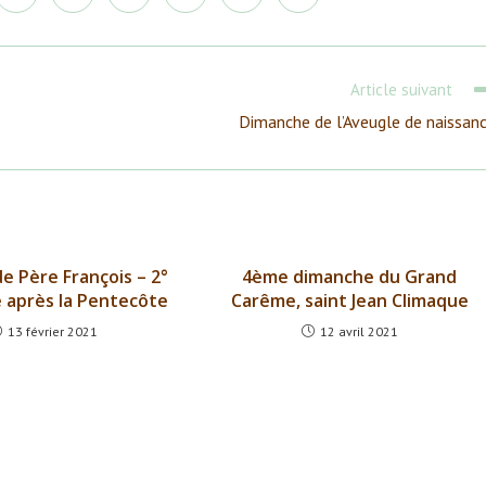
dans
dans
dans
dans
dans
dans
une
une
une
une
une
une
autre
autre
autre
autre
autre
autre
e
fenêtre
fenêtre
fenêtre
fenêtre
fenêtre
fenêtre
Article suivant
Dimanche de l’Aveugle de naissan
e Père François – 2°
4ème dimanche du Grand
 après la Pentecôte
Carême, saint Jean Climaque
13 février 2021
12 avril 2021