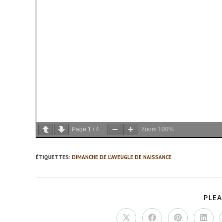
Page
1
/
4
Zoom
100%
ÉTIQUETTES
:
DIMANCHE DE L'AVEUGLE DE NAISSANCE
PLEA
Ouvrir
Ouvrir
Ouvrir
Ouvrir