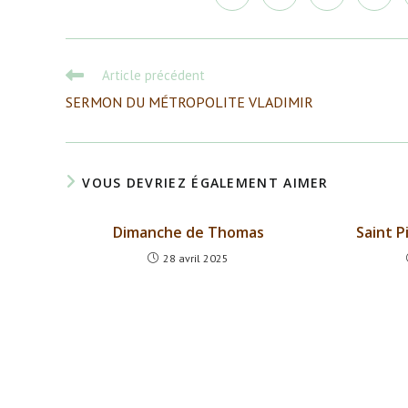
dans
dans
dans
dans
une
une
une
une
autre
autre
autre
autre
fenêtre
fenêtre
fenêtre
fenêtr
Read
Article précédent
more
SERMON DU MÉTROPOLITE VLADIMIR
articles
VOUS DEVRIEZ ÉGALEMENT AIMER
Dimanche de Thomas
Saint P
28 avril 2025