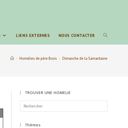
S
LIENS EXTERNES
NOUS CONTACTER
TOGGLE
WEBSITE
>
Homélies de père Boris
>
Dimanche de la Samaritaine
SEARCH
TROUVER UNE HOMELIE
Thèmes