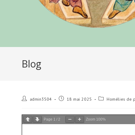
Blog
Auteur/autrice
Publication
Post
admin3504
18 mai 2025
Homélies de p
de
publiée :
category:
la
publication :
Page
1
/
2
Zoom
100%