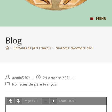
MENU
Blog
>
Homélies de père François
>
dimanche 24 octobre 2021
Auteur/autrice
Publication
admin3504
24 octobre 2021
de
publiée :
Post
Homélies de père François
la
category:
publication :
Page
1
/
3
Zoom
100%