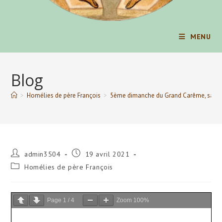
MENU
Blog
>
Homélies de père François
>
5ème dimanche du Grand Carême, sainte
Auteur/autrice
Publication
admin3504
19 avril 2021
de
publiée :
Post
Homélies de père François
la
category:
publication :
Page
1
/
4
Zoom
100%