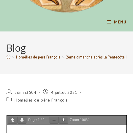
MENU
Blog
>
Homélies de père François
>
2ème dimanche après la Pentecôte. Mém
Auteur/autrice
Publication
admin3504
4 juillet 2021
de
publiée :
Post
Homélies de père François
la
category:
publication :
Page
1
/
2
Zoom
100%