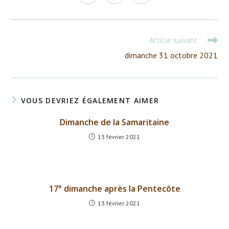
dans
dans
dans
fenêtre
fenêtre
fenêtre
fenêtre
fenêtre
fenêtre
fenêtre
une
une
une
autre
autre
autre
fenêtre
fenêtre
fenêtre
Read
Article suivant
more
dimanche 31 octobre 2021
articles
VOUS DEVRIEZ ÉGALEMENT AIMER
Dimanche de la Samaritaine
13 février 2021
17° dimanche après la Pentecôte
13 février 2021