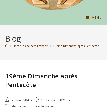
MENU
Blog
>
Homélies de père François
>
19ème Dimanche après Pentecôte
19ème Dimanche après
Pentecôte
Auteur/autrice
Publication
admin3504
13 février 2021
de
publiée :
Post
Homélies de père François