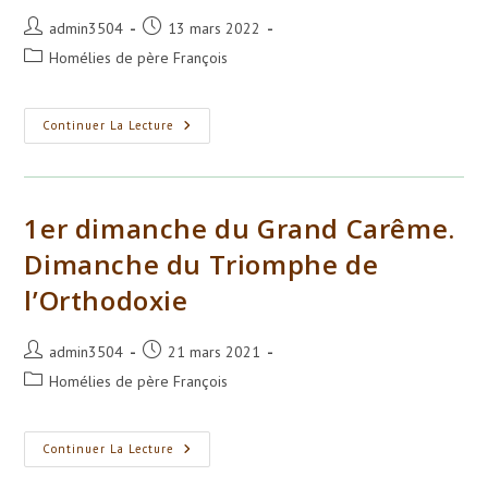
Auteur/autrice
Publication
admin3504
13 mars 2022
de
publiée :
Post
Homélies de père François
la
category:
publication :
1er Dimanche
Continuer La Lecture
Du
Grand
Carême. Dimanche
Du
Triomphe
De
1er dimanche du Grand Carême.
L’Orthodoxie.
Dimanche du Triomphe de
l’Orthodoxie
Auteur/autrice
Publication
admin3504
21 mars 2021
de
publiée :
Post
Homélies de père François
la
category:
publication :
1er
Continuer La Lecture
Dimanche
Du