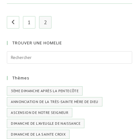
Grand
Carême.
Dimanche
Du
Triomphe
1
2
Go to the previous page
De
L’Orthodoxie
TROUVER UNE HOMELIE
Thèmes
3ÈME DIMANCHE APRÈS LA PENTECÔTE
ANNONCIATION DE LA TRÈS-SAINTE MÈRE DE DIEU
ASCENSION DE NOTRE SEIGNEUR
DIMANCHE DE L'AVEUGLE DE NAISSANCE
DIMANCHE DE LA SAINTE CROIX