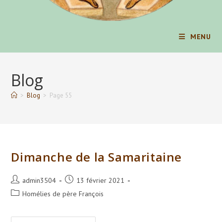
MENU
Blog
>
Blog
>
Page 55
Dimanche de la Samaritaine
Auteur/autrice
Publication
admin3504
13 février 2021
de
publiée :
Post
Homélies de père François
la
category:
publication :