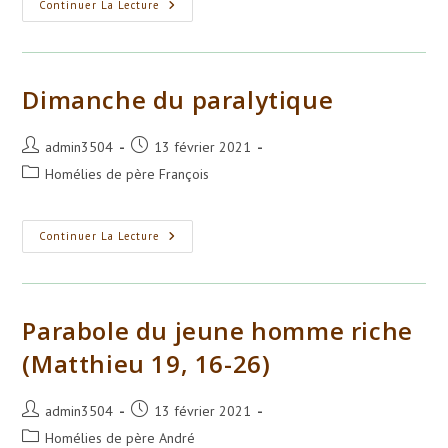
Dimanche
Continuer La Lecture
De
La
Samaritaine
Dimanche du paralytique
Auteur/autrice
Publication
admin3504
13 février 2021
de
publiée :
Post
Homélies de père François
la
category:
publication :
Dimanche
Continuer La Lecture
Du
Paralytique
Parabole du jeune homme riche
(Matthieu 19, 16-26)
Auteur/autrice
Publication
admin3504
13 février 2021
de
publiée :
Post
Homélies de père André