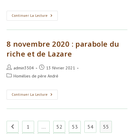
la
category:
publication :
Parabole
Continuer La Lecture
Du
Jeune
Homme
Riche
(Matthieu
19,
8 novembre 2020 : parabole du
16-
26)
riche et de Lazare
Auteur/autrice
Publication
admin3504
13 février 2021
de
publiée :
Post
Homélies de père André
la
category:
publication :
8
Continuer La Lecture
Novembre
2020
:
Parabole
Du
Riche
Et
1
…
52
53
54
55
Go to the previous page
De
Lazare